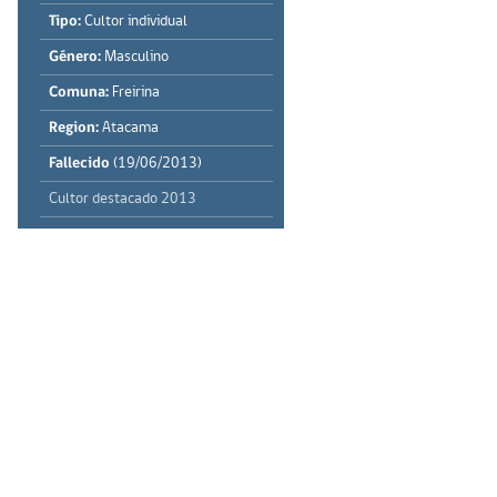
Tipo:
Cultor individual
Género:
Masculino
Comuna:
Freirina
Region:
Atacama
Fallecido
(19/06/2013)
Cultor destacado 2013