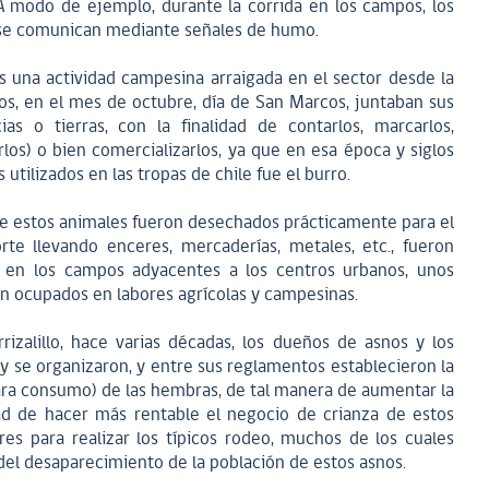
 A modo de ejemplo, durante la corrida en los campos, los
n se comunican mediante señales de humo.
 es una actividad campesina arraigada en el sector desde la
os, en el mes de octubre, día de San Marcos, juntaban sus
as o tierras, con la finalidad de contarlos, marcarlos,
los) o bien comercializarlos, ya que en esa época y siglos
utilizados en las tropas de chile fue el burro.
ue estos animales fueron desechados prácticamente para el
rte llevando enceres, mercaderías, metales, etc., fueron
s en los campos adyacentes a los centros urbanos, unos
n ocupados en labores agrícolas y campesinas.
rizalillo, hace varias décadas, los dueños de asnos y los
 y se organizaron, y entre sus reglamentos establecieron la
ara consumo) de las hembras, de tal manera de aumentar la
dad de hacer más rentable el negocio de crianza de estos
es para realizar los típicos rodeo, muchos de los cuales
el desaparecimiento de la población de estos asnos.