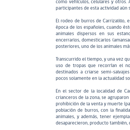
como vehículos, celulares y otros.
participantes de esta actividad aú
El rodeo de burros de Carrizalillo,
época de los españoles, cuando ést
animales dispersos en sus estanci
encerrarlos, domesticarlos (amansar
posteriores, uno de los animales más 
Transcurrido el tiempo, y una vez q
uso de tropas que recorrían el no
destinados a criarse semi-salvaje
pocos solamente en la actualidad so
En el sector de la localidad de Car
crianceros de la zona, se agruparon
prohibición de la venta y muerte (p
población de burros, con la finali
animales, y además, tener ejemplar
desaparecieron, producto también, d