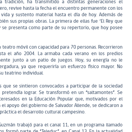
tradición, ha transmitido a distintas generaciones el
tero, revive hasta la fecha el encuentro permanente con los
, vida y sustento material hasta el día de hoy. Además de
bién sus propias obras. La primera de ellas fue ‘El Rey que
oy se presenta como parte de su repertorio, que hoy posee
un teatro móvil con capacidad para 70 personas. Recorrieron
asta el año 2004. La armaba cada verano en los predios
lmente junto a un patio de juegos. Hoy, su energía no le
rgadura, ya que requeriría un esfuerzo físico mayor. No
u teatrino individual.
s que se sintieron convocados a participar de la sociedad
 pretendía lograr. Se transformó en un “saltamontes”. Se
nteresados en la Educación Popular que, motivados por el
 el apoyo del gobierno de Salvador Allende, se dedicaron a
práctica el desarrollo cultural campesino.
 Guzmán trabajó para el canal 11, en un programa llamado
s formó parte de “Teleduc”, en Canal 13. En la actualidad