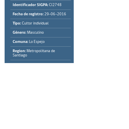
Identificador SIGPA:
CI2748
Fecha de registro:
29-06-2016
Tipo:
Cultor individual
Género:
Masculino
Comuna:
Lo Espejo
Region:
Metropolitana de
Santiago