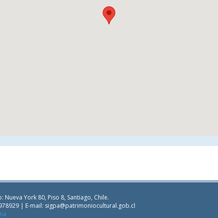
: Nueva York 80, Piso 8, Santiago, Chile.
978929 | E-mail:
sigpa@patrimoniocultural.gob.cl
ana