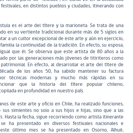
 festivales, en distintos pueblos y ciudades, itinerando con
tula es el arte del títere y la marioneta. Se trata de una
ado en su vertiente tradicional durante más de 5 siglos en
ar a un cultor excepcional de este arte y aún en ejercicio,
amilia la continuidad de la tradición. En efecto, su esposa,
l igual que él. Se observa que este artista de 80 años a la
rado por las generaciones más jóvenes de titiriteros como
atrimonial. En efecto, al desarrollar el arte del títere de
écada de los años 50, ha sabido mantener su factura
ir por técnicas modernas y mucho más rápidas en su
cionar que la historia del títere popular chileno,
opilada en profundidad en nuestro país.
os de este arte y oficio en Chile, ha realizado funciones,
sus simientes no solo a sus hijos e hijas, sino que a las
. Hasta la fecha, sigue recorriendo como artista itinerante
 se ha presentado en diversos festivales nacionales e
s, este último mes se ha presentado en Osorno, Alhué,