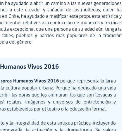
án ha ayudado a abrir un camino a las nuevas generaciones
amos a este creador y soñador de los muñecos, quien ha
s en Chile, ha ayudado a masificar esta propuesta artística y
ocimientos relativos a la confección de muñecos y técnicas
sulta excepcional que una persona de su edad aún tenga la
s calles, pueblos y barrios más populares de la tradición
ropia del género.
s Humanos Vivos 2016
esoros Humanos Vivos 2016
porque representa la larga
a la cultura popular urbana. Porque ha dedicado una vida
cribir las obras que los animaran, las que son llevadas a
 así relatos, imágenes y universos de entretención y
as establecidas por el teatro o la educación formal.
 y la integralidad de esta antigua práctica, incluyendo
escenografía, la actuación y la dramaturgia. Se valora