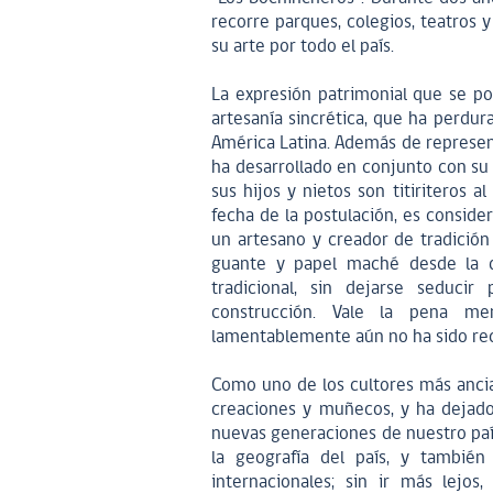
recorre parques, colegios, teatros y
su arte por todo el país.
La expresión patrimonial que se pos
artesanía sincrética, que ha perdur
América Latina. Además de represent
ha desarrollado en conjunto con su f
sus hijos y nietos son titiriteros a
fecha de la postulación, es conside
un artesano y creador de tradición p
guante y papel maché desde la d
tradicional, sin dejarse seduc
construcción. Vale la pena men
lamentablemente aún no ha sido rec
Como uno de los cultores más ancian
creaciones y muñecos, y ha dejado 
nuevas generaciones de nuestro país
la geografía del país, y también
internacionales; sin ir más lejo