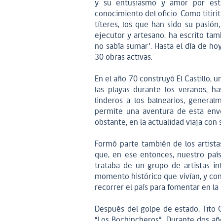
y su entusiasmo y amor por esta 
conocimiento del oficio. Como titiri
títeres, los que han sido su pasión
ejecutor y artesano, ha escrito tam
no sabía sumar’. Hasta el día de h
30 obras activas.
En el año 70 construyó El Castillo, 
las playas durante los veranos, h
linderos a los balnearios, genera
permite una aventura de esta enve
obstante, en la actualidad viaja con s
Formó parte también de los artista
que, en ese entonces, nuestro país
trataba de un grupo de artistas i
momento histórico que vivían, y con
recorrer el país para fomentar en la 
Después del golpe de estado, Tito
“Los Bochincheros”. Durante dos año