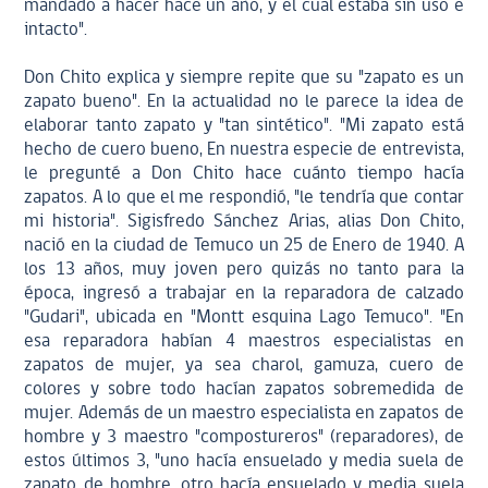
mandado a hacer hace un año, y el cual estaba sin uso e
intacto".
Don Chito explica y siempre repite que su "zapato es un
zapato bueno". En la actualidad no le parece la idea de
elaborar tanto zapato y "tan sintético". "Mi zapato está
hecho de cuero bueno, En nuestra especie de entrevista,
le pregunté a Don Chito hace cuánto tiempo hacía
zapatos. A lo que el me respondió, "le tendría que contar
mi historia". Sigisfredo Sánchez Arias, alias Don Chito,
nació en la ciudad de Temuco un 25 de Enero de 1940. A
los 13 años, muy joven pero quizás no tanto para la
época, ingresó a trabajar en la reparadora de calzado
"Gudari", ubicada en "Montt esquina Lago Temuco". "En
esa reparadora habían 4 maestros especialistas en
zapatos de mujer, ya sea charol, gamuza, cuero de
colores y sobre todo hacían zapatos sobremedida de
mujer. Además de un maestro especialista en zapatos de
hombre y 3 maestro "compostureros" (reparadores), de
estos últimos 3, "uno hacía ensuelado y media suela de
zapato de hombre, otro hacía ensuelado y media suela