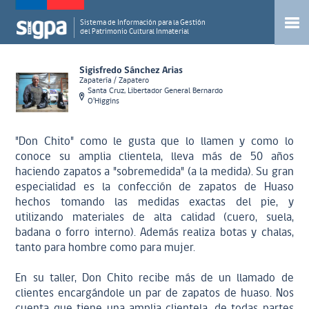
Sistema de Información para la Gestión
del Patrimonio Cultural Inmaterial
Sigisfredo Sánchez Arias
Zapatería / Zapatero
Santa Cruz, Libertador General Bernardo
O'Higgins
"Don Chito" como le gusta que lo llamen y como lo
conoce su amplia clientela, lleva más de 50 años
haciendo zapatos a "sobremedida" (a la medida). Su gran
especialidad es la confección de zapatos de Huaso
hechos tomando las medidas exactas del pie, y
utilizando materiales de alta calidad (cuero, suela,
badana o forro interno). Además realiza botas y chalas,
tanto para hombre como para mujer.
En su taller, Don Chito recibe más de un llamado de
clientes encargándole un par de zapatos de huaso. Nos
cuenta que tiene una amplia clientela, de todas partes