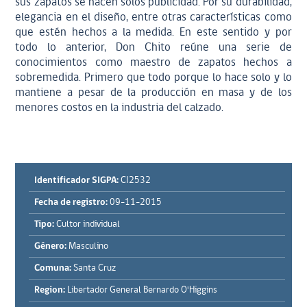
sus zapatos se hacen solos publicidad. Por su durabilidad,
elegancia en el diseño, entre otras características como
que estén hechos a la medida. En este sentido y por
todo lo anterior, Don Chito reúne una serie de
conocimientos como maestro de zapatos hechos a
sobremedida. Primero que todo porque lo hace solo y lo
mantiene a pesar de la producción en masa y de los
menores costos en la industria del calzado.
Identificador SIGPA:
CI2532
Fecha de registro:
09-11-2015
Tipo:
Cultor individual
Género:
Masculino
Comuna:
Santa Cruz
Region:
Libertador General Bernardo O'Higgins