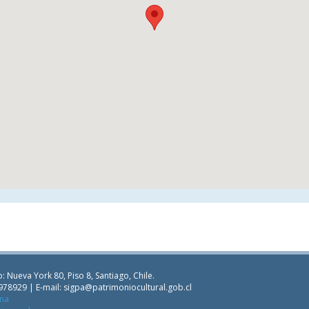
: Nueva York 80, Piso 8, Santiago, Chile.
978929 | E-mail:
sigpa@patrimoniocultural.gob.cl
ana