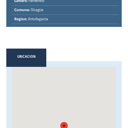
Género:
Femenino
Comuna:
Ollagüe
Region:
Antofagasta
UBICACION