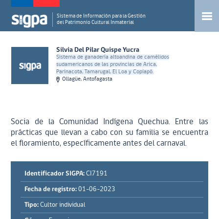
Sistema de Información para la Gestión
del Patrimonio Cultural Inmaterial
Silvia Del Pilar Quispe Yucra
Sistema de ganadería altoandina de camélidos
sudamericanos de las provincias de Arica,
Parinacota, Tamarugal, El Loa y Copiapó.
Ollagüe, Antofagasta
Socia de la Comunidad Indígena Quechua. Entre las
prácticas que llevan a cabo con su familia se encuentra
el floramiento, específicamente antes del carnaval.
Identificador SIGPA:
CI7191
Fecha de registro:
01-06-2023
Tipo:
Cultor individual