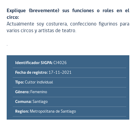
Explique (brevemente) sus funciones o roles en el
circo:
Actualmente soy costurera, confecciono figurinos para
varios circos y artistas de teatro.
.
Identificador SIGPA:
CI4026
Fecha de registro:
17-11-2021
Tipo:
Cultor individual
Género:
Femenino
Comuna:
Santiago
Region:
Metropolitana de Santiago