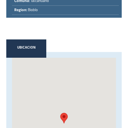
Comuna:
Talcahuano
Region:
Biobío
UBICACION