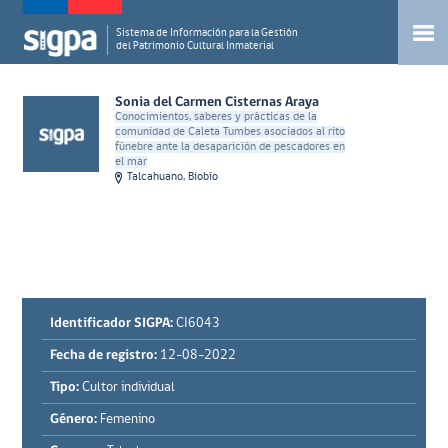
Sistema de Información para la Gestión
del Patrimonio Cultural Inmaterial
Sonia del Carmen Cisternas Araya
Conocimientos, saberes y prácticas de la
comunidad de Caleta Tumbes asociados al rito
fúnebre ante la desaparición de pescadores en
el mar
Talcahuano, Biobío
Identificador SIGPA:
CI6043
Fecha de registro:
12-08-2022
Tipo:
Cultor individual
Género:
Femenino