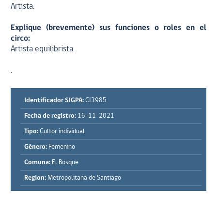
Artista.
Explique (brevemente) sus funciones o roles en el
circo:
Artista equilibrista.
.
Identificador SIGPA:
CI3985
Fecha de registro:
16-11-2021
Tipo:
Cultor individual
Género:
Femenino
Comuna:
El Bosque
Region:
Metropolitana de Santiago