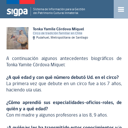
Sistema de Información para la Gestión
del Patrimonio Cultural Inmaterial
Tonka Yamile Córdova Miquel
Circo de tradición familiar en Chile
Pudahuel, Metropolitana de Santiago
A continuación algunos antecedentes biográficos de
Tonka Yamile Córdova Miquel:
¿A qué edad y con qué número debutó Ud. en el circo?
La primera vez que debute en un circo fue a los 7 años,
haciendo ula ulas.
¿Cómo aprendió sus especialidades-oficios-roles, de
quién y a qué edad?
Con mi madre y algunos profesores a los 8, 9 años.
¿A quién/es les ha transmitido estos conocimientos y/o