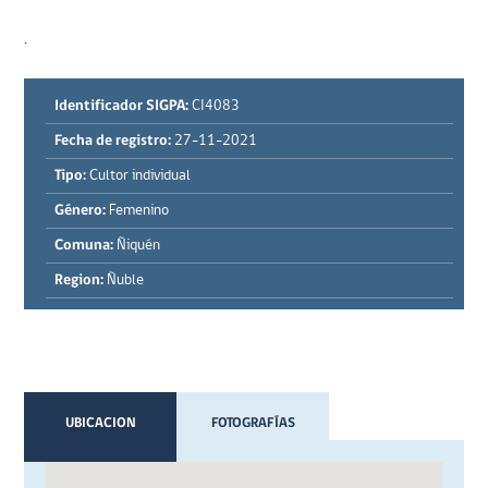
.
Identificador SIGPA:
CI4083
Fecha de registro:
27-11-2021
Tipo:
Cultor individual
Género:
Femenino
Comuna:
Ñiquén
Region:
Ñuble
UBICACION
FOTOGRAFÍAS