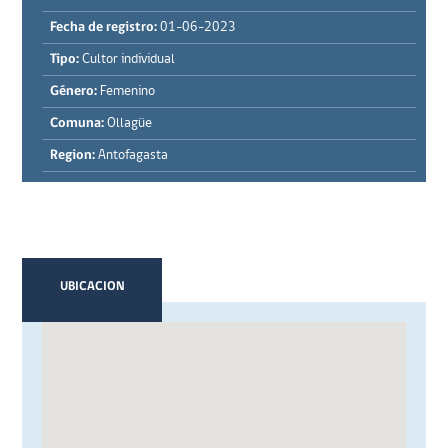
Fecha de registro:
01-06-2023
Tipo:
Cultor individual
Género:
Femenino
Comuna:
Ollagüe
Region:
Antofagasta
UBICACION