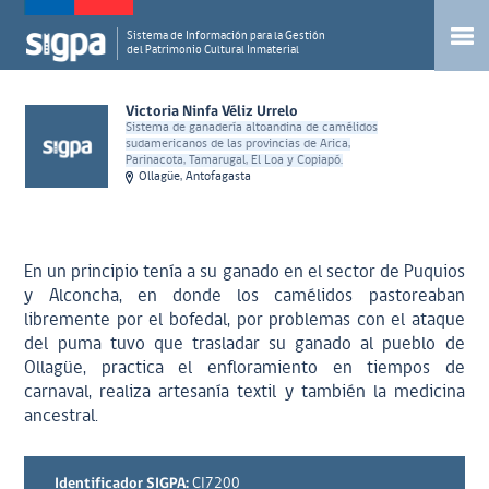
Sistema de Información para la Gestión
del Patrimonio Cultural Inmaterial
Victoria Ninfa Véliz Urrelo
Sistema de ganadería altoandina de camélidos
sudamericanos de las provincias de Arica,
Parinacota, Tamarugal, El Loa y Copiapó.
Ollagüe, Antofagasta
En un principio tenía a su ganado en el sector de Puquios
y Alconcha, en donde los camélidos pastoreaban
libremente por el bofedal, por problemas con el ataque
del puma tuvo que trasladar su ganado al pueblo de
Ollagüe, practica el enfloramiento en tiempos de
carnaval, realiza artesanía textil y también la medicina
ancestral.
Identificador SIGPA:
CI7200