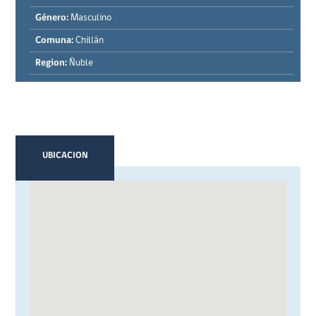
Género:
Masculino
Comuna:
Chillán
Region:
Ñuble
UBICACION