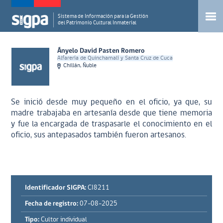
Sistema de Información para la Gestión
del Patrimonio Cultural Inmaterial
Ányelo David Pasten Romero
Alfarería de Quinchamalí y Santa Cruz de Cuca
Chillán, Ñuble
Se inició desde muy pequeño en el oficio, ya que, su
madre trabajaba en artesanía desde que tiene memoria
y fue la encargada de traspasarle el conocimiento en el
oficio, sus antepasados también fueron artesanos.
Identificador SIGPA:
CI8211
Fecha de registro:
07-08-2025
Tipo:
Cultor individual