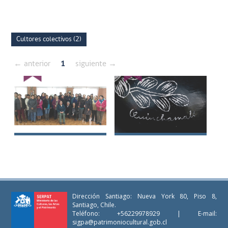
Muñoz Esparza
Cultores colectivos (2)
← anterior
1
siguiente →
Alfareras de
Unión de Artesanos
Quinchamalí y Santa
de Quinchamalí
Cruz de Cuca
Dirección Santiago: Nueva York 80, Piso 8,
Santiago, Chile.
Teléfono: +56229978929 | E-mail:
sigpa@patrimoniocultural.gob.cl