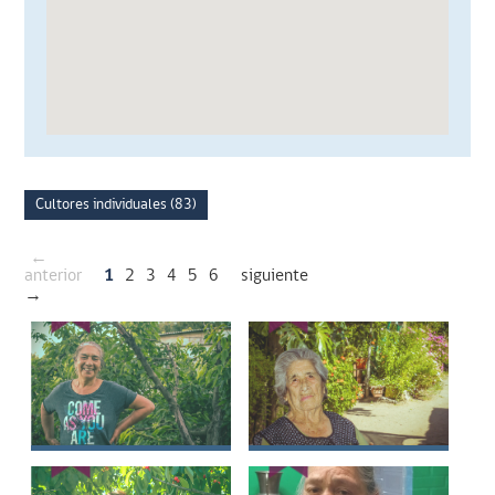
Cultores individuales (83)
←
anterior
1
2
3
4
5
6
siguiente
→
Grimilda Aurora
María del Rosario
Sandoval
Esparza Rodríguez
Valenzuela