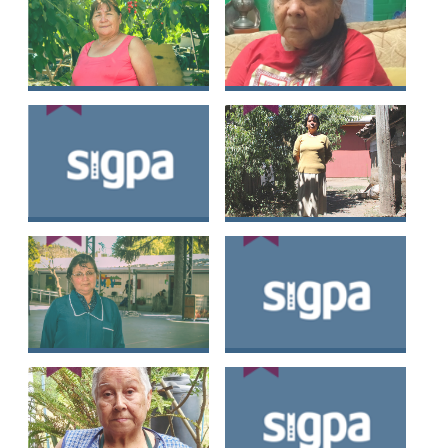
Israela del Carmen
Rosa Elvira
Caro Romero
Antihueno Caro
Julia Mireya Pérez
Margarita Ester Jara
Barra
Durán
Elizabeth Jaqueline
Niria Iris Lagos
Castro Carrasco
Salazar