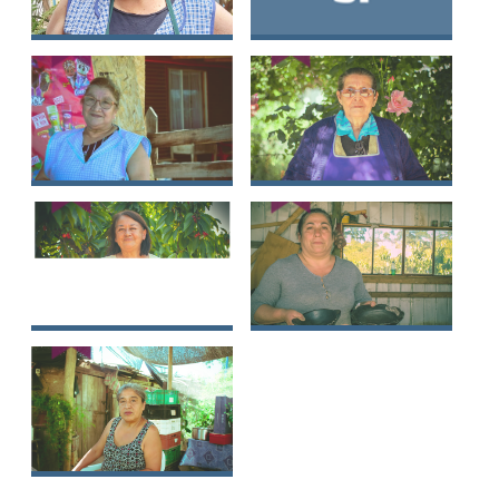
María Alicia
Yolanda Del Carmen
Espinoza Guzmán
Villeuta Troncoso
Flor Dalia González
Rita Mónica
Vielma
Rodríguez
Fuentealba
Regina Luz Pino
Mari Trini Fuentes
Lavado
Carrizo
Marcela del Carmen