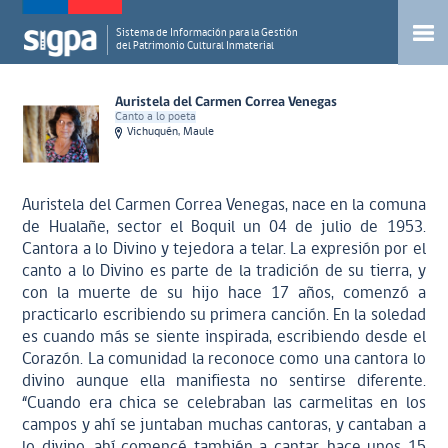
Sistema de Información para la Gestión
del Patrimonio Cultural Inmaterial
Auristela del Carmen Correa Venegas
Canto a lo poeta
Vichuquén, Maule
Auristela del Carmen Correa Venegas, nace en la comuna
de Hualañe, sector el Boquil un 04 de julio de 1953.
Cantora a lo Divino y tejedora a telar. La expresión por el
canto a lo Divino es parte de la tradición de su tierra, y
con la muerte de su hijo hace 17 años, comenzó a
practicarlo escribiendo su primera canción. En la soledad
es cuando más se siente inspirada, escribiendo desde el
Corazón. La comunidad la reconoce como una cantora lo
divino aunque ella manifiesta no sentirse diferente.
“Cuando era chica se celebraban las carmelitas en los
campos y ahí se juntaban muchas cantoras, y cantaban a
lo divino, ahí comencé también a cantar, hace unos 15