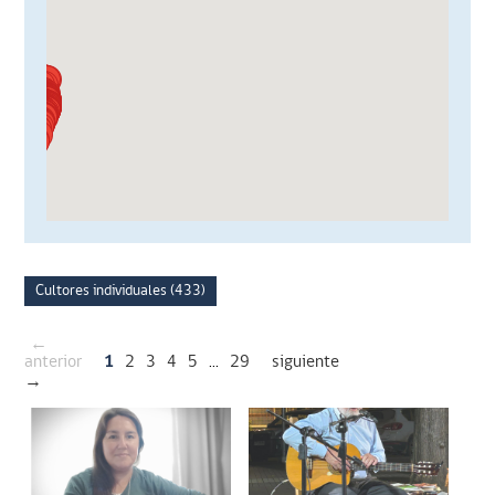
Cultores individuales (433)
←
anterior
1
2
3
4
5
...
29
siguiente
→