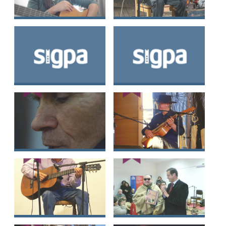
Jocelyn Eugenia
Pablo José Jimenez
Muñoz Gaete
Acuña
América del Carmen
Marcela Molina
Valdés Molina
Molina
José Manuel
Juan Domingo Pérez
Gallardo Reyes
Ibarra
Gilberto Alejandro
Carlos Santiago