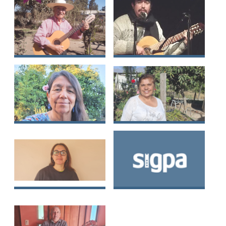
Acevedo González
Varas Yáñez
Juan Andrés Correa
Jorge Orlando
Orellana
Céspedes Romero
Andrea Alejandra
Ana Patricia Rojas
Godoy Caso
Valle
Lucia Patricia Vargas
Aureliana Rosa Silva
Maldonado
Silva