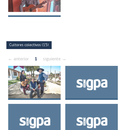
Juan Guillermo
Perez Pino
Cultores colectivos (15)
← anterior
1
siguiente →
Familia Madariaga
Colectivo Payadores
del Puerto