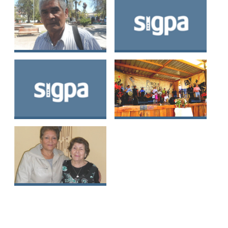
San Esteban
Agrupación de
Los Angelitos
poetas populares
del Valle de
Putaendo
Frutos de Chile
Agrupación Guitarra
Grande Pircana
Surcadoras de la
Amistad