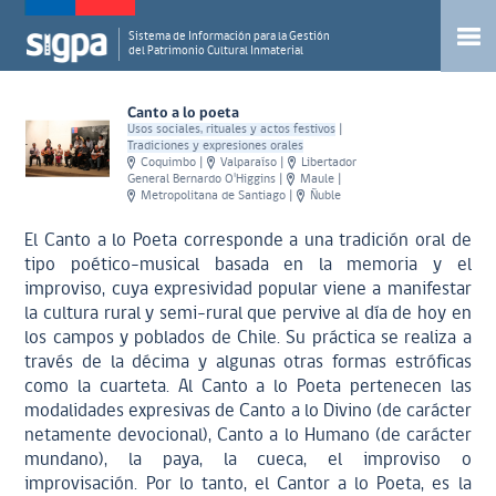
Sistema de Información para la Gestión
del Patrimonio Cultural Inmaterial
Canto a lo poeta
Usos sociales, rituales y actos festivos
|
Tradiciones y expresiones orales
Coquimbo
|
Valparaíso
|
Libertador
General Bernardo O'Higgins
|
Maule
|
Metropolitana de Santiago
|
Ñuble
El Canto a lo Poeta corresponde a una tradición oral de
tipo poético-musical basada en la memoria y el
improviso, cuya expresividad popular viene a manifestar
la cultura rural y semi-rural que pervive al día de hoy en
los campos y poblados de Chile. Su práctica se realiza a
través de la décima y algunas otras formas estróficas
como la cuarteta. Al Canto a lo Poeta pertenecen las
modalidades expresivas de Canto a lo Divino (de carácter
netamente devocional), Canto a lo Humano (de carácter
mundano), la paya, la cueca, el improviso o
improvisación. Por lo tanto, el Cantor a lo Poeta, es la