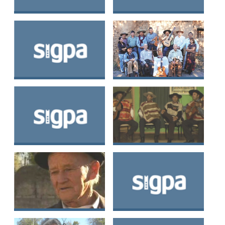
Agrupación de
Asc. Gr. Nac de
Cantores a lo Divino
Trabajadores de la
de Lolol
Poesia Popular,
Poetas y Payadores
Asociación Nacional
Agrupación de
de Cantores a lo
cultores de cantares
Divino
y tradiciones de
Aculeo
Cantores a lo Divino
Comunidad de
y Lancheras del
cantores a los
Valle de Quilimarí
Humano y lo Divino
de Llavería
Cielo y Tierra.
Unión de Cantores a
Cantores a lo Divino,
lo Divino de Litueche