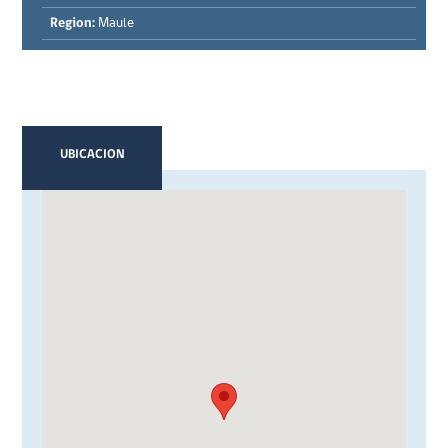
Region:
Maule
UBICACION