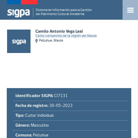
Sistema de Información para la Gestión
del Patrimonio Cultural Inmaterial
Camilo Antonio Vega Leal
Canto campesino de la región del Maule
Pelluhue, Maule
Identificador SIGPA:
CI7131
Fecha de registro:
30-05-2023
Tipo:
Cultor individual
Género:
Masculino
Comuna:
Pelluhue