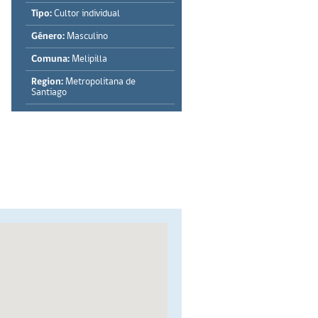
Tipo:
Cultor individual
Género:
Masculino
Comuna:
Melipilla
Region:
Metropolitana de
Santiago