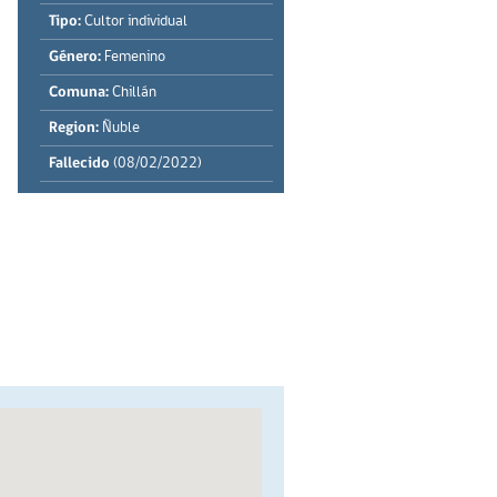
Tipo:
Cultor individual
Género:
Femenino
Comuna:
Chillán
Region:
Ñuble
Fallecido
(08/02/2022)