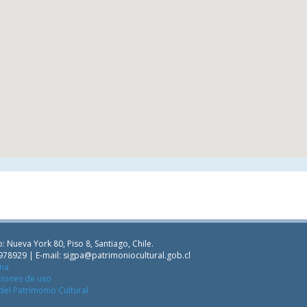
: Nueva York 80, Piso 8, Santiago, Chile.
978929 | E-mail:
sigpa@patrimoniocultural.gob.cl
ana
ciones de uso
del Patrimonio Cultural