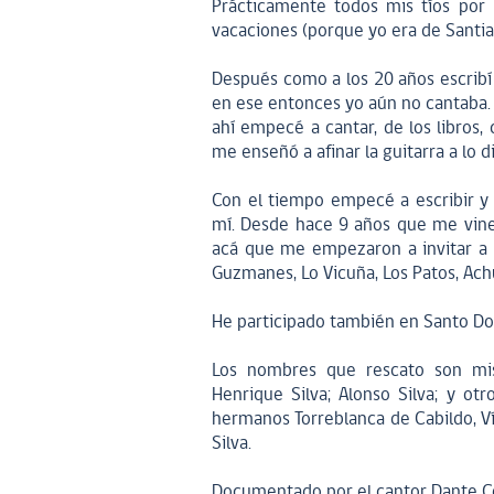
Prácticamente todos mis tíos por
vacaciones (porque yo era de Santiag
Después como a los 20 años escribí 
en ese entonces yo aún no cantaba. 
ahí empecé a cantar, de los libros, 
me enseñó a afinar la guitarra a lo 
Con el tiempo empecé a escribir y
mí. Desde hace 9 años que me vine 
acá que me empezaron a invitar a s
Guzmanes, Lo Vicuña, Los Patos, Achu
He participado también en Santo Dom
Los nombres que rescato son mis f
Henrique Silva; Alonso Silva; y ot
hermanos Torreblanca de Cabildo, Ví
Silva.
Documentado por el cantor Dante Co