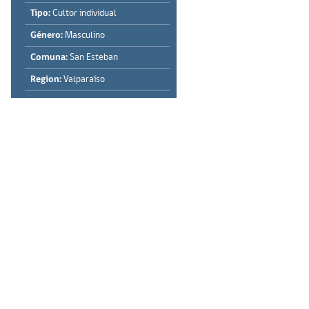
Tipo:
Cultor individual
Género:
Masculino
Comuna:
San Esteban
Region:
Valparaíso