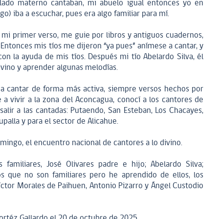
 lado materno cantaban, mi abuelo igual entonces yo en
o) iba a escuchar, pues era algo familiar para mí.
mi primer verso, me guie por libros y antiguos cuadernos,
Entonces mis tíos me dijeron “ya pues” anímese a cantar, y
con la ayuda de mis tíos. Después mi tío Abelardo Silva, él
divino y aprender algunas melodías.
 a cantar de forma más activa, siempre versos hechos por
a vivir a la zona del Aconcagua, conocí a los cantores de
alir a las cantadas: Putaendo, San Esteban, Los Chacayes,
palla y para el sector de Alicahue.
ingo, el encuentro nacional de cantores a lo divino.
amiliares, José Olivares padre e hijo; Abelardo Silva;
ros que no son familiares pero he aprendido de ellos, los
ctor Morales de Paihuen, Antonio Pizarro y Ángel Custodio
rtéz Gallardo el 20 de octubre de 2025