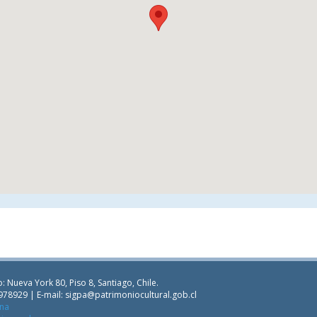
: Nueva York 80, Piso 8, Santiago, Chile.
978929 | E-mail:
sigpa@patrimoniocultural.gob.cl
ana