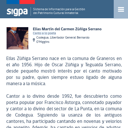
Sistema de Información para la Gestión
del Patrimonio Cultural Inmaterial
Elías Martín del Carmen Zúñiga Serrano
Canto a lo poeta
Codegua, Libertador General Bernardo
O'Higgins
Elías Zúñiga Serrano nace en la comuna de Graneros en
el año 1956. Hijo de Oscar Zúñiga y Tegualda Serrano,
desde pequeño mostró interés por el canto motivado
por su padre, quien siempre estuvo ligado de alguna
manera a la música.
Cantor a lo divino desde 1992, fue descubierto como
poeta popular por Francisco Astorga, connotado payador
y cantor a lo divino del sector de La Punta, en la comuna
de Codegua. Siguiendo la usanza de los antiguos
cantores, ha participado cantando en novenas y velorios
de angelito. Además, ha cantado en velorios de adultos,