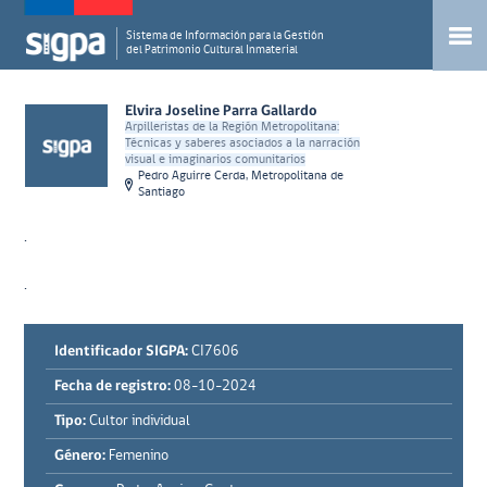
Sistema de Información para la Gestión
del Patrimonio Cultural Inmaterial
Elvira Joseline Parra Gallardo
Arpilleristas de la Región Metropolitana:
Técnicas y saberes asociados a la narración
visual e imaginarios comunitarios
Pedro Aguirre Cerda, Metropolitana de
Santiago
.
.
Identificador SIGPA:
CI7606
Fecha de registro:
08-10-2024
Tipo:
Cultor individual
Género:
Femenino