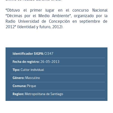
“Obtuvo el primer lugar en el concurso Nacional
“Décimas por el Medio Ambiente”, organizado por la
Radio Universidad de Concepción en septiembre de
2012” (Identidad y futuro, 2012).
Identificador SIGPA:
CI347
Fecha de registro:
26-05-2013
Tipo:
Cultor individual
Género:
Masculino
Comuna:
Pirque
Region:
Metropolitana de Santiago