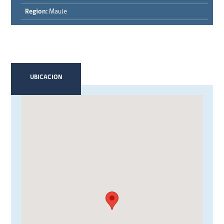
Region:
Maule
UBICACION