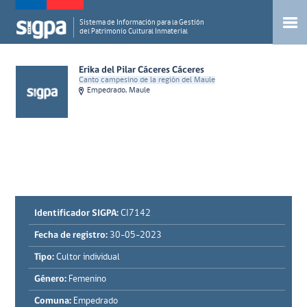
Sistema de Información para la Gestión
del Patrimonio Cultural Inmaterial
Erika del Pilar Cáceres Cáceres
Canto campesino de la región del Maule
Empedrado, Maule
Identificador SIGPA:
CI7142
Fecha de registro:
30-05-2023
Tipo:
Cultor individual
Género:
Femenino
Comuna:
Empedrado