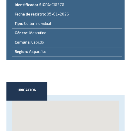
Identificador SIGPA:
CI8378
Fecha de registro:
05-01-2026
Tipo:
Cultor individual
Género:
Masculino
Comuna:
Cabildo
Region:
Valparaíso
UBICACION