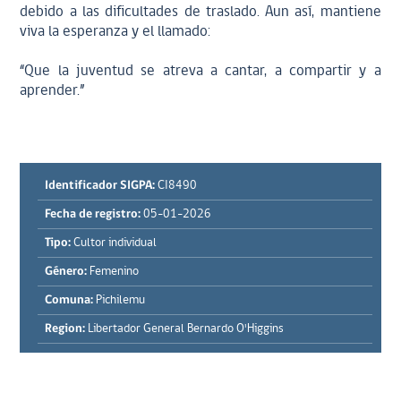
debido a las dificultades de traslado. Aun así, mantiene
viva la esperanza y el llamado:
“Que la juventud se atreva a cantar, a compartir y a
aprender.”
Identificador SIGPA:
CI8490
Fecha de registro:
05-01-2026
Tipo:
Cultor individual
Género:
Femenino
Comuna:
Pichilemu
Region:
Libertador General Bernardo O'Higgins