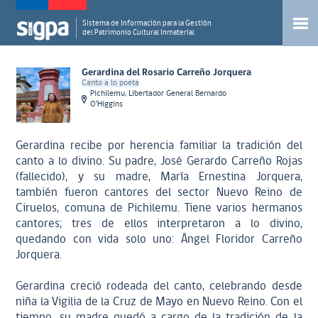
Sistema de Información para la Gestión
del Patrimonio Cultural Inmaterial
Gerardina del Rosario Carreño Jorquera
Canto a lo poeta
Pichilemu, Libertador General Bernardo
O'Higgins
Gerardina recibe por herencia familiar la tradición del
canto a lo divino. Su padre, José Gerardo Carreño Rojas
(fallecido), y su madre, María Ernestina Jorquera,
también fueron cantores del sector Nuevo Reino de
Ciruelos, comuna de Pichilemu. Tiene varios hermanos
cantores; tres de ellos interpretaron a lo divino,
quedando con vida solo uno: Ángel Floridor Carreño
Jorquera.
Gerardina creció rodeada del canto, celebrando desde
niña la Vigilia de la Cruz de Mayo en Nuevo Reino. Con el
tiempo, su madre quedó a cargo de la tradición de la