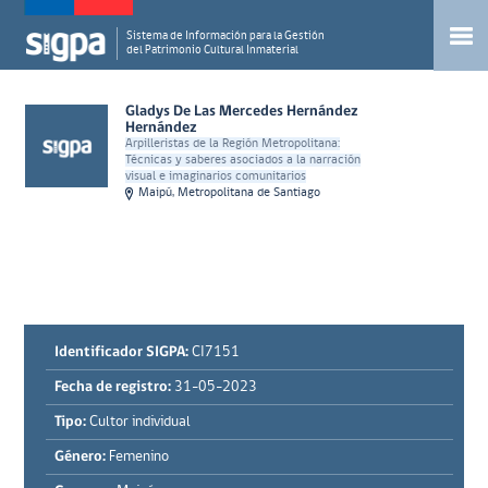
Sistema de Información para la Gestión
del Patrimonio Cultural Inmaterial
Gladys De Las Mercedes Hernández
Hernández
Arpilleristas de la Región Metropolitana:
Técnicas y saberes asociados a la narración
visual e imaginarios comunitarios
Maipú, Metropolitana de Santiago
Identificador SIGPA:
CI7151
Fecha de registro:
31-05-2023
Tipo:
Cultor individual
Género:
Femenino