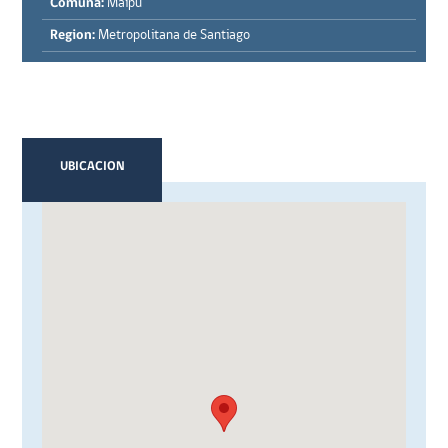
Comuna:
Maipú
Region:
Metropolitana de Santiago
UBICACION