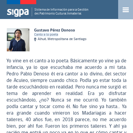
Sistema de Información para la Gestión
del Patrimonio Cultural Inmaterial
Gustavo Pérez Donoso
Canto a lo poeta
Alhué, Metropolitana de Santiago
Yo vine en el canto a lo poeta. Básicamente yo vine ya de
infancia, ya lo que escuchaba me acuerdo a mi tata.
Pedro Pablo Denoso él era cantor a lo divino, del sector
de Aculeo, siempre cuando chico. Podía yo estar toda la
tarde escuchándolo en realidad. Pero nunca me surgió el
tema de aprender en realidad. Era yo disfrutar
escuchándolo, ¿no? Nunca se me ocurrió. Yo también
podía cantar y tocar como él. No fue sino ya hasta... Ya
era grande cuando vinieron los Madariagas a hacer
talleres, 40 años fue, en 2018 parece, no me acuerdo
bien, por ahí fue. Fueron los primeros talleres. Y ahí ya
recién me entré un poco ya en lo que es cómo cantar y