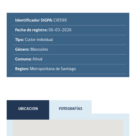
Identificador SIGPA:
CI8599
Fecha de registro:
06-03-2026
Tipo:
Cultor individual
Género:
Masculino
Comuna:
Alhué
Region:
Metropolitana de Santiago
UBICACION
FOTOGRAFÍAS