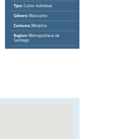
Tipo:
Cultor individual
Género:
Masculino
Comuna:
Melipilla
Region:
Metropolitana de
Santiago