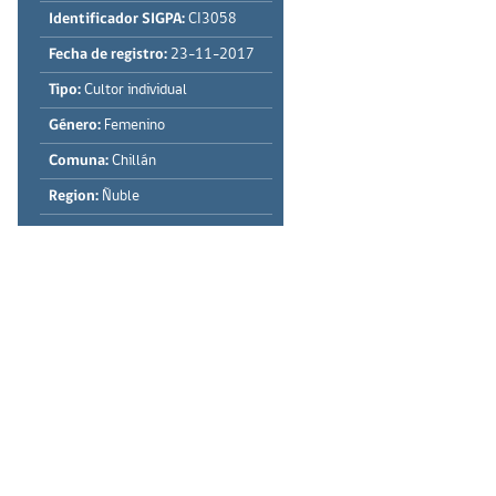
Identificador SIGPA:
CI3058
Fecha de registro:
23-11-2017
Tipo:
Cultor individual
Género:
Femenino
Comuna:
Chillán
Region:
Ñuble