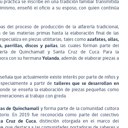
su práctica se inscribe en una tradición familiar transmitida
imismo, enseñó el oficio a su esposo, con quien continúa
as del proceso de producción de la alfarería tradicional,
 de las materias primas hasta la elaboración final de las
specializa en piezas utilitarias, tales como
azafates, ollas,
 parrillas, discos y pailas
, las cuales forman parte del
farería de Quinchamalí y Santa Cruz de Cuca. Para la
abora con su hermana
Yolanda
, además de elaborar piezas a
, señala que actualmente existe interés por parte de niños y
 especialmente a partir de
talleres que se desarrollan en
donde se enseña la elaboración de piezas pequeñas como
eneraciones al trabajo con greda.
ras de Quinchamalí
y forma parte de la comunidad cultora
rritorio. En 2019 fue reconocida como parte del colectivo
ta Cruz de Cuca
, distinción otorgada en el marco del
vo
, que destaca a las comunidades portadoras de saberes y