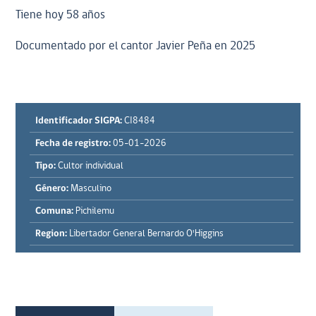
Tiene hoy 58 años
Documentado por el cantor Javier Peña en 2025
Identificador SIGPA:
CI8484
Fecha de registro:
05-01-2026
Tipo:
Cultor individual
Género:
Masculino
Comuna:
Pichilemu
Region:
Libertador General Bernardo O'Higgins