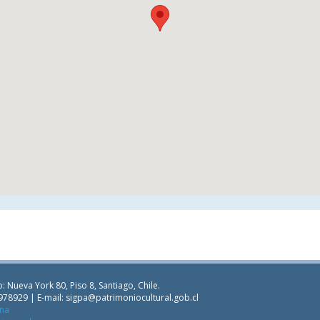
: Nueva York 80, Piso 8, Santiago, Chile.
978929 | E-mail:
sigpa@patrimoniocultural.gob.cl
ana