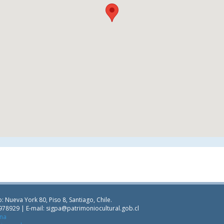
: Nueva York 80, Piso 8, Santiago, Chile.
978929 | E-mail:
sigpa@patrimoniocultural.gob.cl
ana