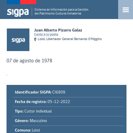
Sistema de Información para la Gestión
del Patrimonio Cultural Inmaterial
Juan Alberto Pizarro Galaz
Canto a lo poeta
Lolol, Libertador General Bernardo O'Higgins
07 de agosto de 1978
.
Identificador SIGPA:
CI6809
Fecha de registro:
05-12-2022
Tipo:
Cultor individual
Género:
Masculino
Comuna:
Lolol