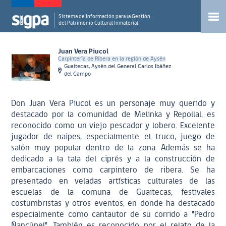
Sistema de Información para la Gestión
del Patrimonio Cultural Inmaterial
Juan Vera Piucol
Carpintería de Ribera en la región de Aysén
Guaitecas, Aysén del General Carlos Ibáñez
del Campo
Don Juan Vera Piucol es un personaje muy querido y
destacado por la comunidad de Melinka y Repollal, es
reconocido como un viejo pescador y lobero. Excelente
jugador de naipes, especialmente el truco, juego de
salón muy popular dentro de la zona. Además se ha
dedicado a la tala del ciprés y a la construcción de
embarcaciones como carpintero de ribera. Se ha
presentado en veladas artísticas culturales de las
escuelas de la comuna de Guaitecas, festivales
costumbristas y otros eventos, en donde ha destacado
especialmente como cantautor de su corrido a "Pedro
Ñancúpel". También es reconocido por el relato de la