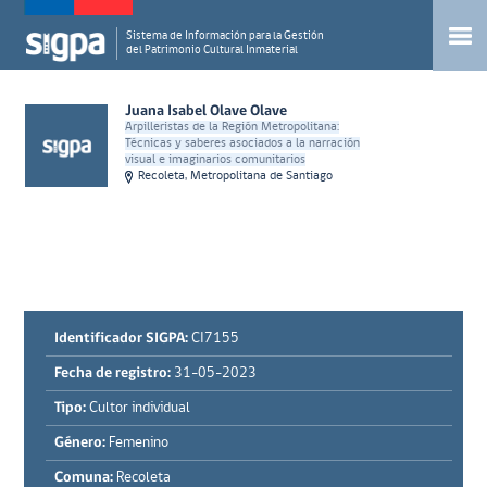
Sistema de Información para la Gestión
del Patrimonio Cultural Inmaterial
Juana Isabel Olave Olave
Arpilleristas de la Región Metropolitana:
Técnicas y saberes asociados a la narración
visual e imaginarios comunitarios
Recoleta, Metropolitana de Santiago
Identificador SIGPA:
CI7155
Fecha de registro:
31-05-2023
Tipo:
Cultor individual
Género:
Femenino
Comuna:
Recoleta