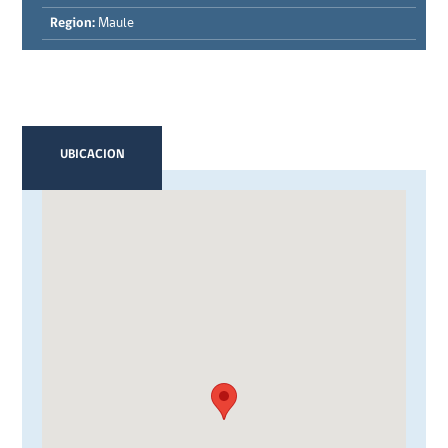
Region:
Maule
UBICACION