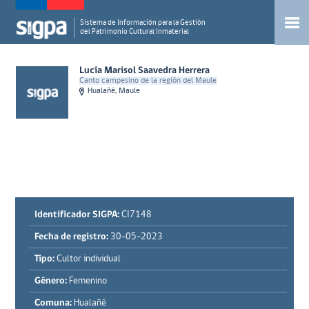
Sistema de Información para la Gestión
del Patrimonio Cultural Inmaterial
Lucía Marisol Saavedra Herrera
Canto campesino de la región del Maule
Hualañé, Maule
Identificador SIGPA:
CI7148
Fecha de registro:
30-05-2023
Tipo:
Cultor individual
Género:
Femenino
Comuna:
Hualañé