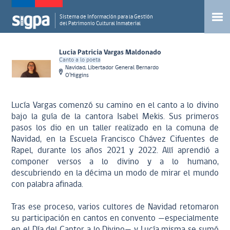
Sistema de Información para la Gestión
del Patrimonio Cultural Inmaterial
Lucia Patricia Vargas Maldonado
Canto a lo poeta
Navidad, Libertador General Bernardo
O'Higgins
Lucía Vargas comenzó su camino en el canto a lo divino
bajo la guía de la cantora Isabel Mekis. Sus primeros
pasos los dio en un taller realizado en la comuna de
Navidad, en la Escuela Francisco Chávez Cifuentes de
Rapel, durante los años 2021 y 2022. Allí aprendió a
componer versos a lo divino y a lo humano,
descubriendo en la décima un modo de mirar el mundo
con palabra afinada.
Tras ese proceso, varios cultores de Navidad retomaron
su participación en cantos en convento —especialmente
en el Día del Cantor a lo Divino— y Lucía misma se sumó