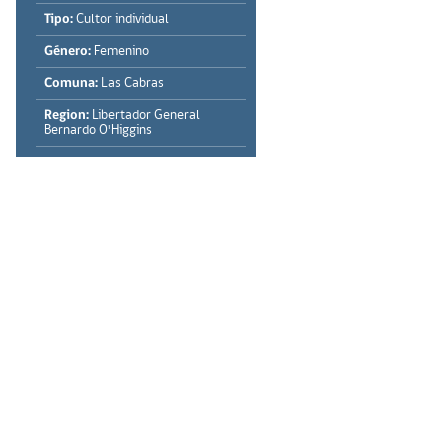
Tipo:
Cultor individual
Género:
Femenino
Comuna:
Las Cabras
Region:
Libertador General
Bernardo O'Higgins