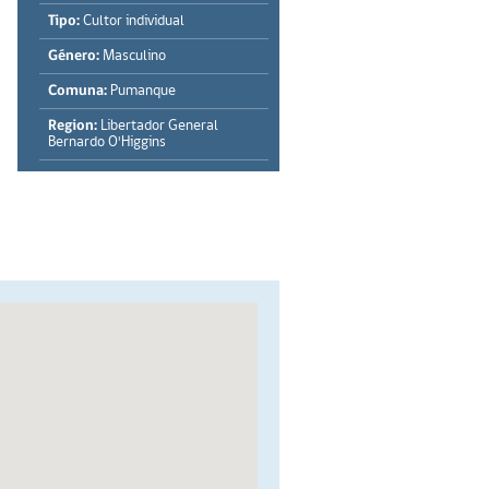
Tipo:
Cultor individual
Género:
Masculino
Comuna:
Pumanque
Region:
Libertador General
Bernardo O'Higgins