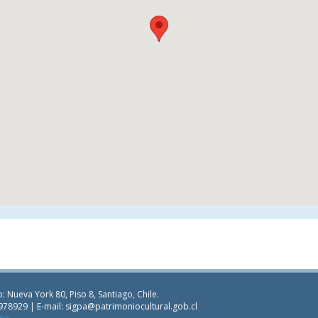
: Nueva York 80, Piso 8, Santiago, Chile.
978929 | E-mail:
sigpa@patrimoniocultural.gob.cl