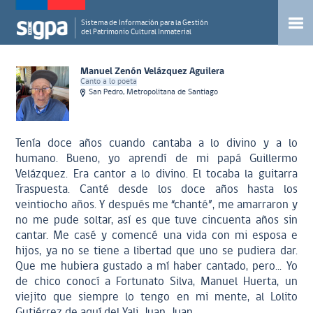
Sistema de Información para la Gestión
del Patrimonio Cultural Inmaterial
Manuel Zenón Velázquez Aguilera
Canto a lo poeta
San Pedro, Metropolitana de Santiago
Tenía doce años cuando cantaba a lo divino y a lo
humano. Bueno, yo aprendí de mi papá Guillermo
Velázquez. Era cantor a lo divino. El tocaba la guitarra
Traspuesta. Canté desde los doce años hasta los
veintiocho años. Y después me “chanté”, me amarraron y
no me pude soltar, así es que tuve cincuenta años sin
cantar. Me casé y comencé una vida con mi esposa e
hijos, ya no se tiene a libertad que uno se pudiera dar.
Que me hubiera gustado a mí haber cantado, pero... Yo
de chico conocí a Fortunato Silva, Manuel Huerta, un
viejito que siempre lo tengo en mi mente, al Lolito
Gutiérrez de aquí del Yali. Juan, Juan