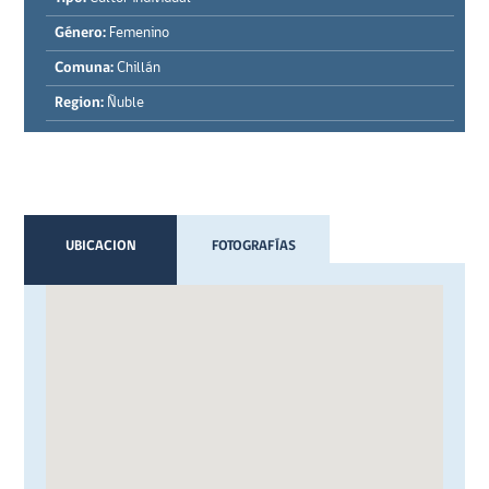
Género:
Femenino
Comuna:
Chillán
Region:
Ñuble
UBICACION
FOTOGRAFÍAS