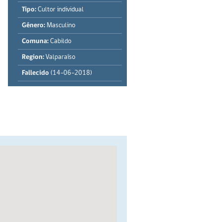
Tipo:
Cultor individual
Género:
Masculino
Comuna:
Cabildo
Region:
Valparaíso
Fallecido
(14-06-2018)