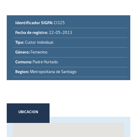
Identificador SIGPA:
CI325
Fecha de registro:
22-05-2013
Tipo:
Cultor individual
Género:
Femenino
Comuna:
Padre Hurtado
Region:
Metropolitana de Santiago
UBICACION