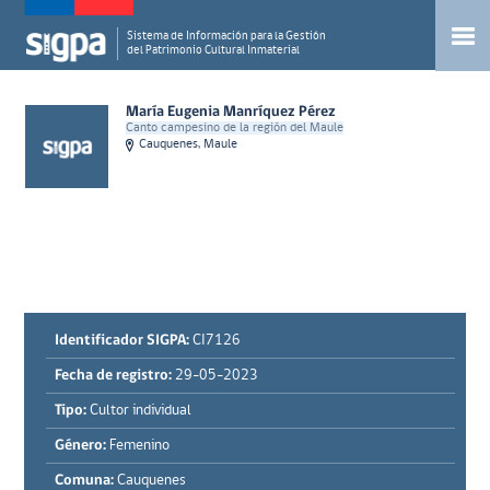
Sistema de Información para la Gestión
del Patrimonio Cultural Inmaterial
María Eugenia Manríquez Pérez
Canto campesino de la región del Maule
Cauquenes, Maule
Identificador SIGPA:
CI7126
Fecha de registro:
29-05-2023
Tipo:
Cultor individual
Género:
Femenino
Comuna:
Cauquenes