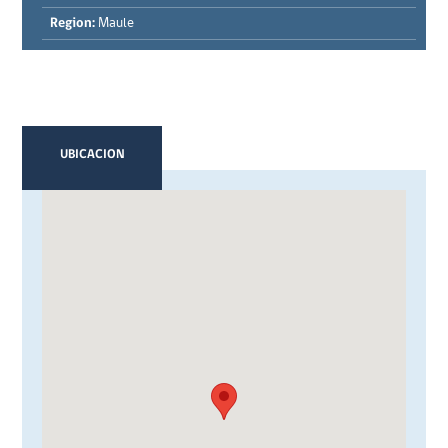
Region:
Maule
UBICACION