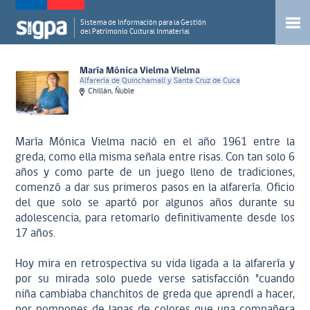
Sistema de Información para la Gestión
del Patrimonio Cultural Inmaterial
María Mónica Vielma Vielma
Alfarería de Quinchamalí y Santa Cruz de Cuca
Chillán, Ñuble
María Mónica Vielma nació en el año 1961 entre la
greda, como ella misma señala entre risas. Con tan solo 6
años y como parte de un juego lleno de tradiciones,
comenzó a dar sus primeros pasos en la alfarería. Oficio
del que solo se apartó por algunos años durante su
adolescencia, para retomarlo definitivamente desde los
17 años.
Hoy mira en retrospectiva su vida ligada a la alfarería y
por su mirada solo puede verse satisfacción "cuando
niña cambiaba chanchitos de greda que aprendí a hacer,
por pompones de lanas de colores que una compañera