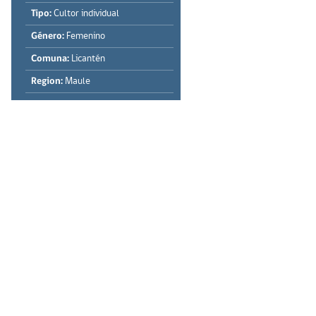
Tipo:
Cultor individual
Género:
Femenino
Comuna:
Licantén
Region:
Maule