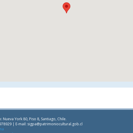
: Nueva York 80, Piso 8, Santiago, Chile.
978929 | E-mail:
sigpa@patrimoniocultural.gob.cl
ana