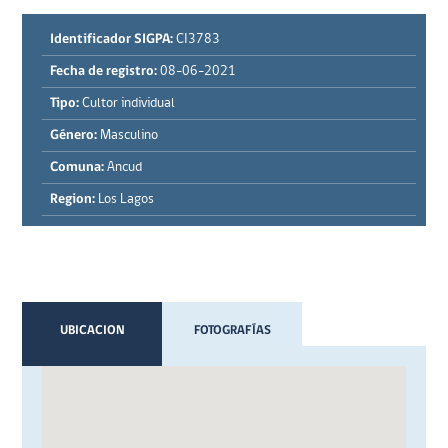
Identificador SIGPA:
CI3783
Fecha de registro:
08-06-2021
Tipo:
Cultor individual
Género:
Masculino
Comuna:
Ancud
Region:
Los Lagos
UBICACION
FOTOGRAFÍAS