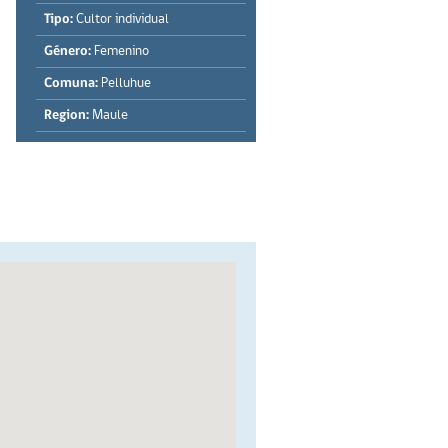
Tipo:
Cultor individual
Género:
Femenino
Comuna:
Pelluhue
Region:
Maule