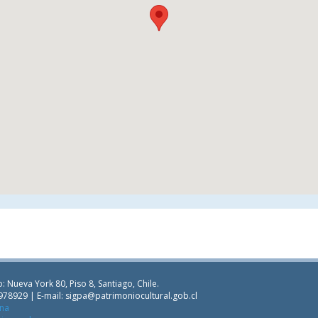
: Nueva York 80, Piso 8, Santiago, Chile.
978929 | E-mail:
sigpa@patrimoniocultural.gob.cl
ana