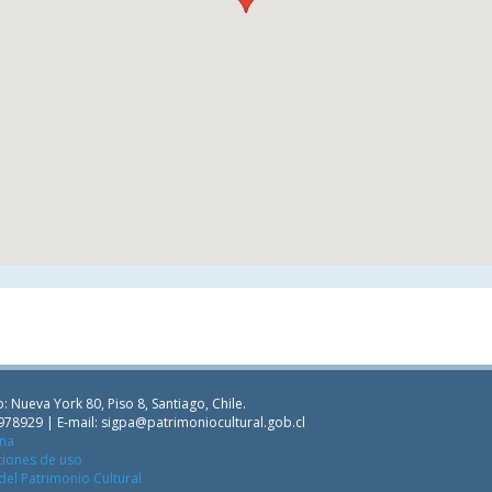
: Nueva York 80, Piso 8, Santiago, Chile.
978929 | E-mail:
sigpa@patrimoniocultural.gob.cl
ana
ciones de uso
del Patrimonio Cultural