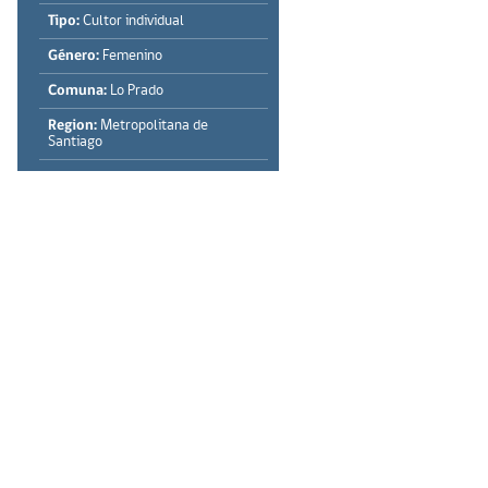
Tipo:
Cultor individual
Género:
Femenino
Comuna:
Lo Prado
Region:
Metropolitana de
Santiago