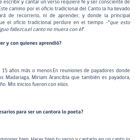
e escribir y cantar un verso requiere fe y ser consciente de
ste camino por el oficio tradicional del Canto la ha llevado
á de recorrerlo, ni de aprender; y donde la principal
ue el oficio tradicional perdure en el tiempo -"
que esto
guo fallezca,el canto no muera con él
".
r y con quienes aprendió?
e 15 años más o menos.En reuniones de payadores donde
los Madariaga, Miriam Arancibia que también es payadora,
o. Mis inicios fueron con ellos.
esarios para ser un cantora lo poeta?
omponer bien. Hacer bien tu verso y cantarlo en un canto lo